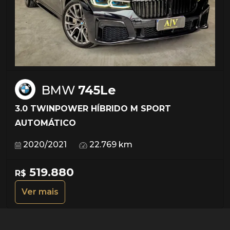
BMW
745Le
3.0 TWINPOWER HÍBRIDO M SPORT
AUTOMÁTICO
2020/2021
22.769 km
519.880
R$
Ver mais