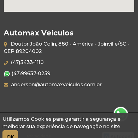
Automax Veículos
Doutor João Colin, 880 - América - Joinville/SC -
CEP 89204002
(47)3433-1110
(47)99637-0259
anderson@automaxveiculos.com.br
Utilizamos Cookies para garantir a segurança e
© 2026 Autoconf. Todos os direitos reservados.
melhorar sua experiência de navegação no site
Termos
Privacidade
OK