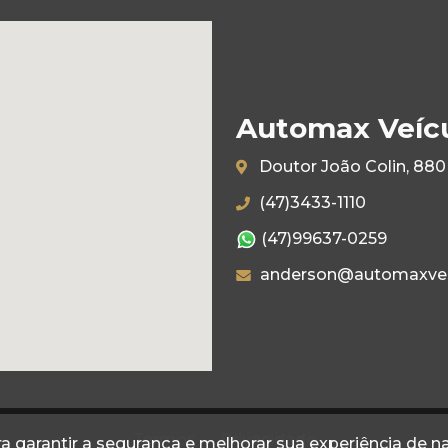
Automax Veíc
Doutor João Colin, 880 
(47)3433-1110
(47)99637-0259
anderson@automaxvei
Termos
Privacidade
a garantir a segurança e melhorar sua experiência de 