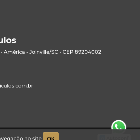
ulos
- América - Joinville/SC - CEP 89204002
culos.com.br
navegação no site
OK