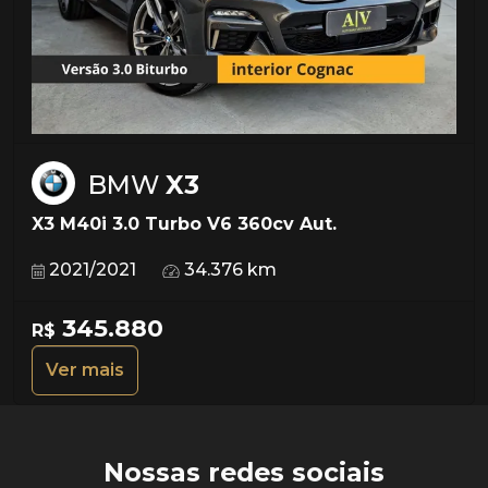
BMW
X3
X3 M40i 3.0 Turbo V6 360cv Aut.
2021/2021
34.376 km
345.880
R$
Ver mais
Nossas redes sociais