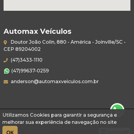
Automax Veículos
Doutor João Colin, 880 - América - Joinville/SC -
CEP 89204002
(47)3433-1110
(47)99637-0259
anderson@automaxveiculos.com.br
Utilizamos Cookies para garantir a segurança e
© 2026 Autoconf. Todos os direitos reservados.
melhorar sua experiência de navegação no site
Termos
Privacidade
OK