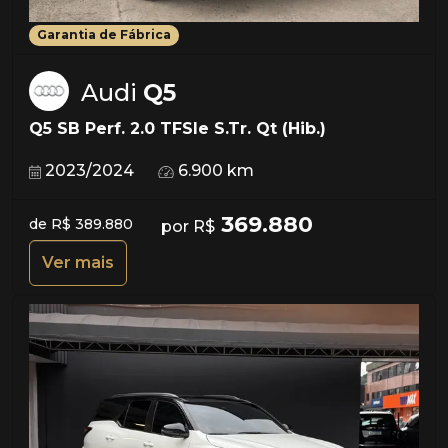
Garantia de Fábrica
Audi
Q5
Q5 SB Perf. 2.0 TFSIe S.Tr. Qt (Hib.)
2023/2024
6.900 km
369.880
de R$ 389.880
por R$
Ver mais