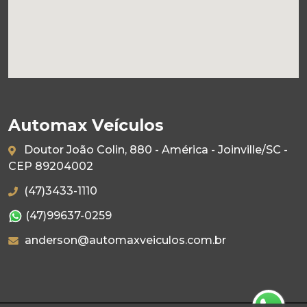
Automax Veículos
Doutor João Colin, 880 - América - Joinville/SC -
CEP 89204002
(47)3433-1110
(47)99637-0259
anderson@automaxveiculos.com.br