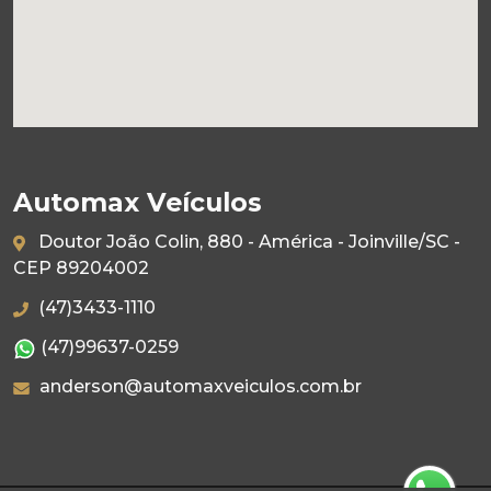
Automax Veículos
Doutor João Colin, 880 - América - Joinville/SC -
CEP 89204002
(47)3433-1110
(47)99637-0259
anderson@automaxveiculos.com.br