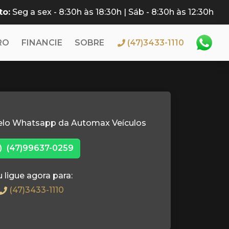
to:
Seg a sex - 8:30h às 18:30h | Sáb - 8:30h às 12:30h
RO
FINANCIE
SOBRE
(47)3433-1110
elo Whatsapp da Automax Veículos
(47)99637-0259
 ligue agora para:
(47)3433-1110