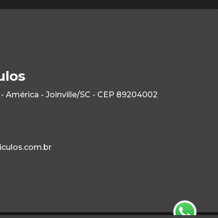
ulos
- América - Joinville/SC - CEP 89204002
culos.com.br