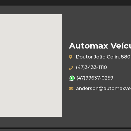
Automax Veíc
Doutor João Colin, 880 
(47)3433-1110
(47)99637-0259
anderson@automaxvei