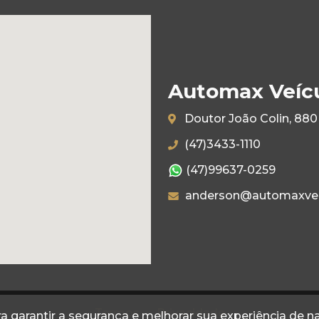
Automax Veíc
Doutor João Colin, 880 
(47)3433-1110
(47)99637-0259
anderson@automaxvei
Termos
Privacidade
a garantir a segurança e melhorar sua experiência de 