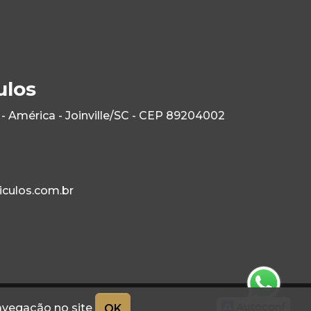
ulos
- América - Joinville/SC - CEP 89204002
culos.com.br
navegação no site
OK