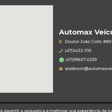
Automax Veíc
Doutor João Colin, 880 
(47)3433-1110
(47)99637-0259
anderson@automaxvei
Termos
Privacidade
a garantir a segurança e melhorar sua experiência de 