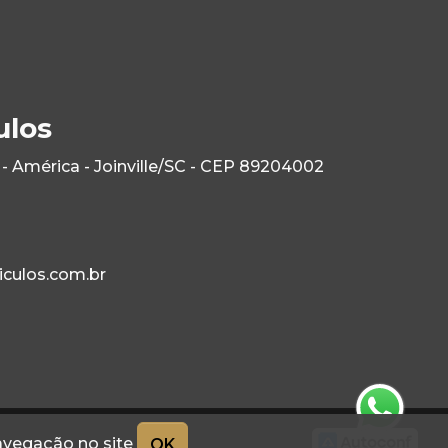
ulos
- América - Joinville/SC - CEP 89204002
culos.com.br
navegação no site
OK