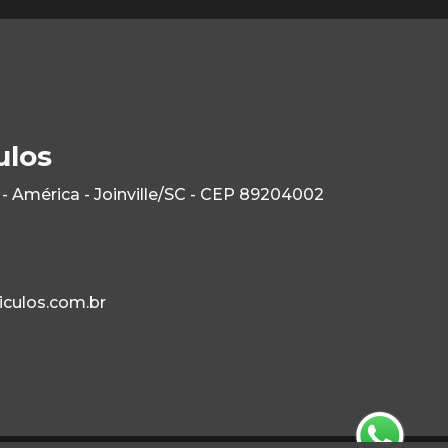
ulos
- América - Joinville/SC - CEP 89204002
culos.com.br