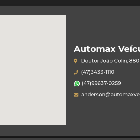
Automax Veíc
Doutor João Colin, 880 
(47)3433-1110
(47)99637-0259
anderson@automaxvei