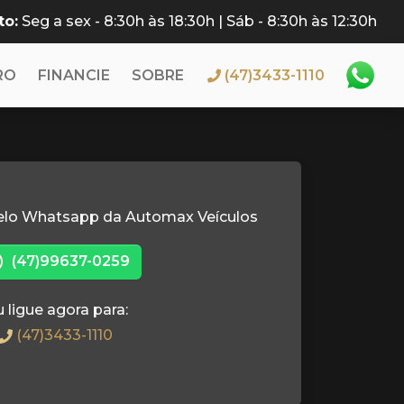
to:
Seg a sex - 8:30h às 18:30h | Sáb - 8:30h às 12:30h
RO
FINANCIE
SOBRE
(47)3433-1110
elo Whatsapp da Automax Veículos
(47)99637-0259
 ligue agora para:
(47)3433-1110