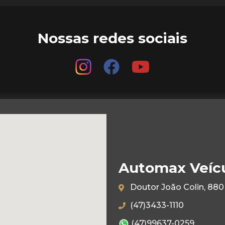
Nossas redes sociais
Automax Veíc
Doutor João Colin, 880 
(47)3433-1110
(47)99637-0259