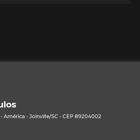
ulos
- América - Joinville/SC - CEP 89204002