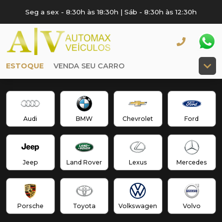
Seg a sex - 8:30h às 18:30h | Sáb - 8:30h às 12:30h
ESTOQUE
VENDA SEU CARRO
Audi
BMW
Chevrolet
Ford
Jeep
Land Rover
Lexus
Mercedes
Porsche
Toyota
Volkswagen
Volvo