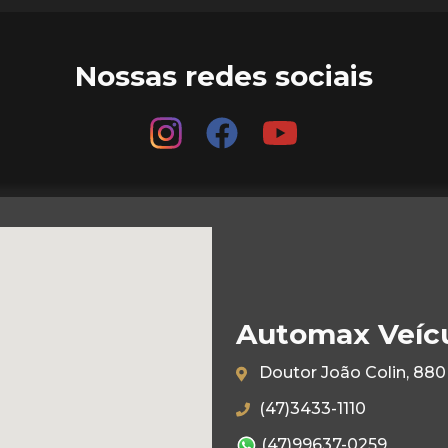
Nossas redes sociais
Automax Veíc
Doutor João Colin, 880 
(47)3433-1110
(47)99637-0259