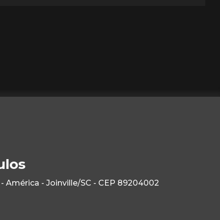
ulos
- América - Joinville/SC - CEP 89204002