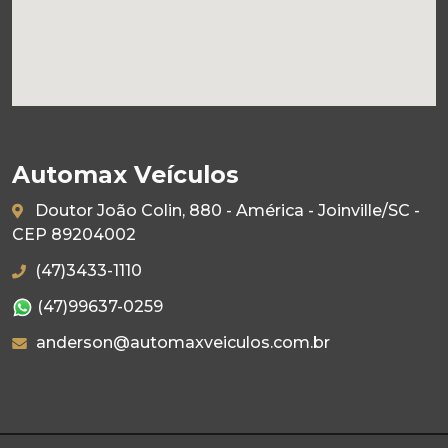
Automax Veículos
Doutor João Colin, 880 - América - Joinville/SC -
CEP 89204002
(47)3433-1110
(47)99637-0259
anderson@automaxveiculos.com.br