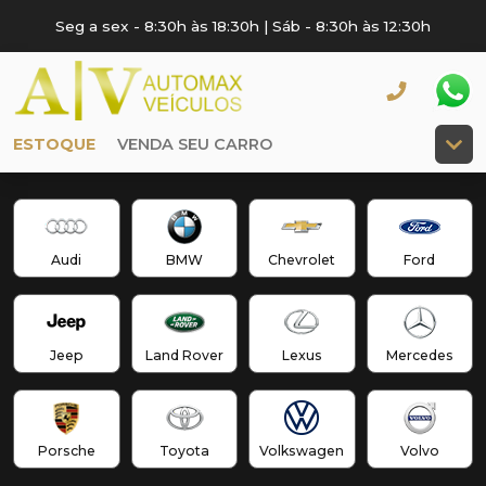
Seg a sex - 8:30h às 18:30h | Sáb - 8:30h às 12:30h
ESTOQUE
VENDA SEU CARRO
Audi
BMW
Chevrolet
Ford
Jeep
Land Rover
Lexus
Mercedes
Porsche
Toyota
Volkswagen
Volvo