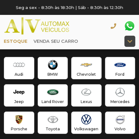
Seg a sex - 8:30h às 18:30h | Sáb - 8:30h às 12:30h
ESTOQUE
VENDA SEU CARRO
Audi
BMW
Chevrolet
Ford
Jeep
Land Rover
Lexus
Mercedes
Porsche
Toyota
Volkswagen
Volvo