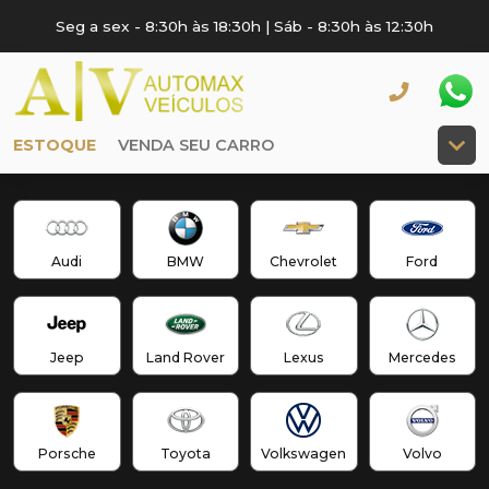
Seg a sex - 8:30h às 18:30h | Sáb - 8:30h às 12:30h
ESTOQUE
VENDA SEU CARRO
Audi
BMW
Chevrolet
Ford
Jeep
Land Rover
Lexus
Mercedes
Porsche
Toyota
Volkswagen
Volvo