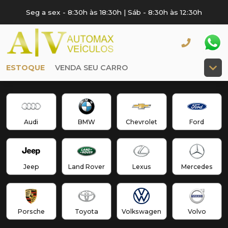
Seg a sex - 8:30h às 18:30h | Sáb - 8:30h às 12:30h
ESTOQUE
VENDA SEU CARRO
Audi
BMW
Chevrolet
Ford
Jeep
Land Rover
Lexus
Mercedes
Porsche
Toyota
Volkswagen
Volvo