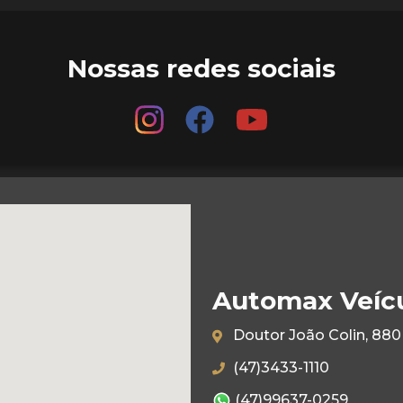
Nossas redes sociais
Automax Veíc
Doutor João Colin, 880 
(47)3433-1110
(47)99637-0259