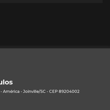
ulos
- América - Joinville/SC - CEP 89204002