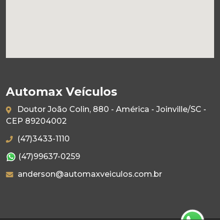
Automax Veículos
Doutor João Colin, 880 - América - Joinville/SC -
CEP 89204002
(47)3433-1110
(47)99637-0259
anderson@automaxveiculos.com.br