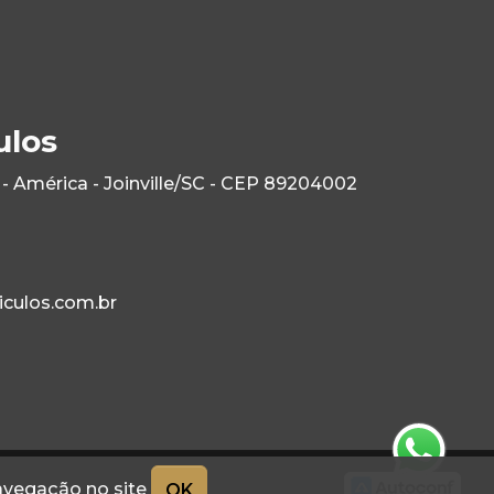
ulos
- América - Joinville/SC - CEP 89204002
culos.com.br
navegação no site
OK