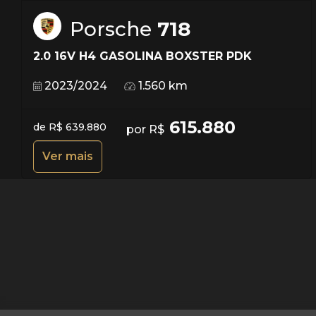
Porsche
718
2.0 16V H4 GASOLINA BOXSTER PDK
2023/2024
1.560 km
615.880
de R$ 639.880
por R$
Ver mais