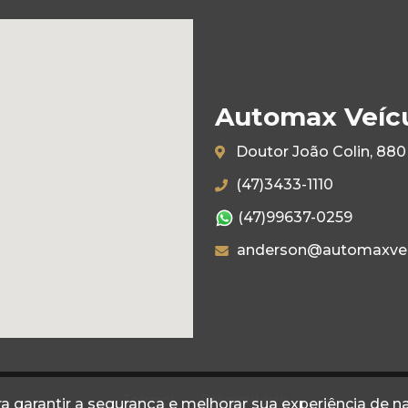
Automax Veíc
Doutor João Colin, 880 
(47)3433-1110
(47)99637-0259
anderson@automaxvei
Termos
Privacidade
a garantir a segurança e melhorar sua experiência de 